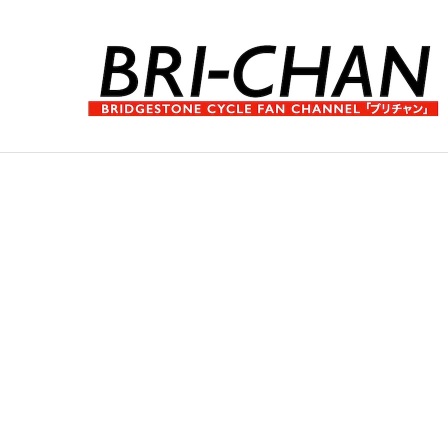
コ
ン
テ
ン
ツ
へ
ブ
ス
リ
キ
チ
ッ
ャ
プ
ン