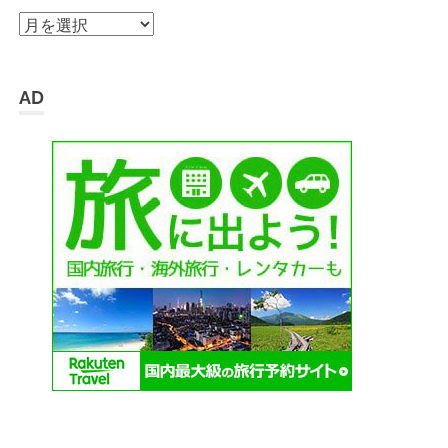
ア
ー
カ
イ
AD
ブ