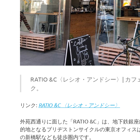
RATIO &C〈レシオ・アンドシー〉| 
ク。
リンク:
RATIO &C 〈レシオ・アンドシー〉
外苑西通りに面した「RATIO &C」は、地下鉄
的地となるブリヂストンサイクルの東京オフィス
の新橋駅なども徒歩圏内です。