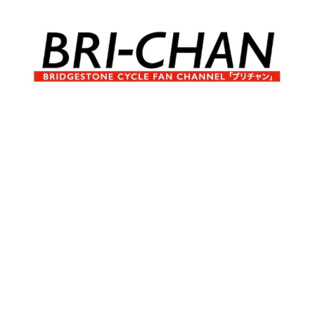
コ
ン
テ
ン
ツ
へ
ブ
BRI-
ス
リ
キ
チ
CHAN
ッ
ャ
プ
ン