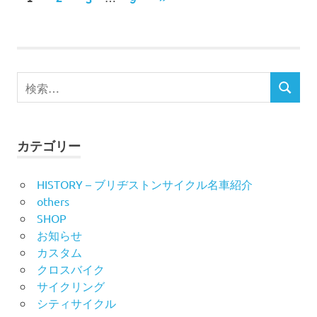
の
稿
記
事
の
検
ペ
検
索
索
ー
対
象:
ジ
カテゴリー
送
HISTORY – ブリヂストンサイクル名車紹介
others
り
SHOP
お知らせ
カスタム
クロスバイク
サイクリング
シティサイクル