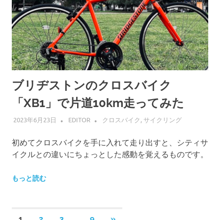
ブリヂストンのクロスバイク
「XB1」で片道10km走ってみた
2023年6月23日
EDITOR
クロスバイク
,
サイクリング
初めてクロスバイクを手に入れて走り出すと、シティサ
イクルとの違いにちょっとした感動を覚えるものです。
もっと読む
投
…
次
1
2
3
9
»