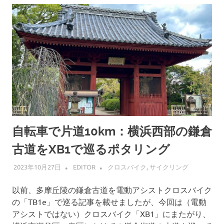
自転車で片道10km：横浜西部の鎌倉
古道をXB1で巡るポタリング
2023年10月27日
EDITOR
クロスバイク
,
サイクリング
以前、多摩丘陵の鎌倉古道を電動アシストクロスバイク
の「TB1e」で巡る記事を載せましたが、今回は（電動
アシストではない）クロスバイク「XB1」にまたがり、