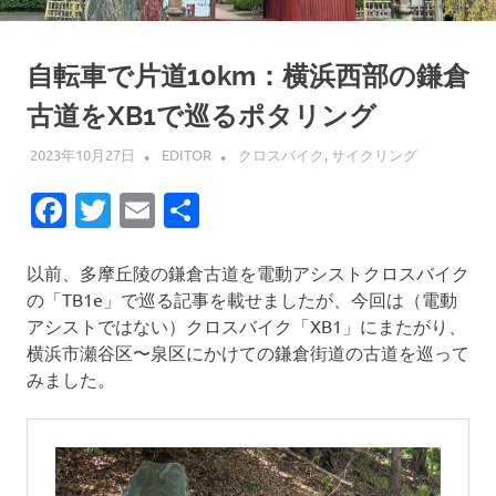
自転車で片道10km：横浜西部の鎌倉
古道をXB1で巡るポタリング
2023年10月27日
EDITOR
クロスバイク
,
サイクリング
Facebook
Twitter
Email
共
有
以前、多摩丘陵の鎌倉古道を電動アシストクロスバイク
の「TB1e」で巡る記事を載せましたが、今回は（電動
アシストではない）クロスバイク「XB1」にまたがり、
横浜市瀬谷区〜泉区にかけての鎌倉街道の古道を巡って
みました。