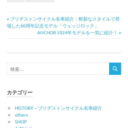
前
投
ブリヂストンサイクル名車紹介：斬新なスタイルで登
の
場した60周年記念モデル「ウェッジロック」
稿
記
次
ANCHOR 2024年モデルを一気に紹介！
事:
の
ナ
記
事:
ビ
検
ゲ
検
索
索
ー
対
象:
シ
カテゴリー
ョ
HISTORY – ブリヂストンサイクル名車紹介
ン
others
SHOP