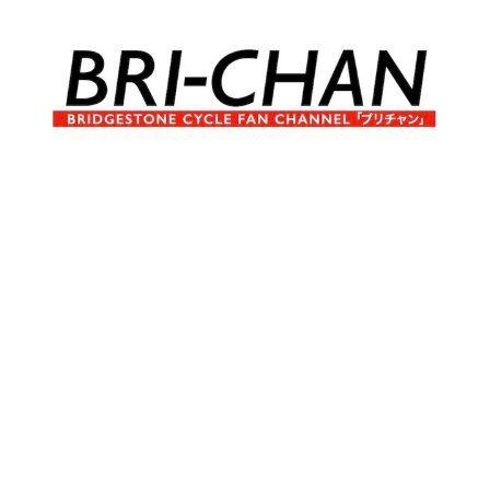
コ
ン
テ
ン
ツ
へ
ブ
BRI-
ス
リ
キ
チ
CHAN
ッ
ャ
プ
ン