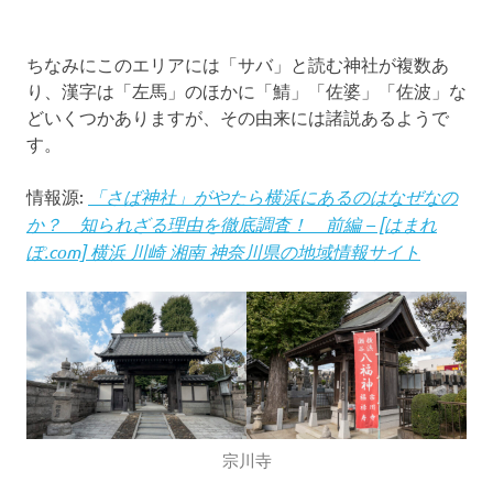
ちなみにこのエリアには「サバ」と読む神社が複数あ
り、漢字は「左馬」のほかに「鯖」「佐婆」「佐波」な
どいくつかありますが、その由来には諸説あるようで
す。
情報源:
「さば神社」がやたら横浜にあるのはなぜなの
か？ 知られざる理由を徹底調査！ 前編 – [はまれ
ぽ.com] 横浜 川崎 湘南 神奈川県の地域情報サイト
宗川寺