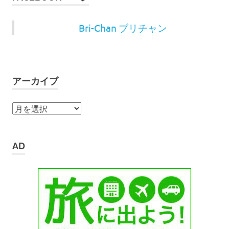
Bri-Chan ブリチャン
アーカイブ
ア
ー
カ
イ
AD
ブ