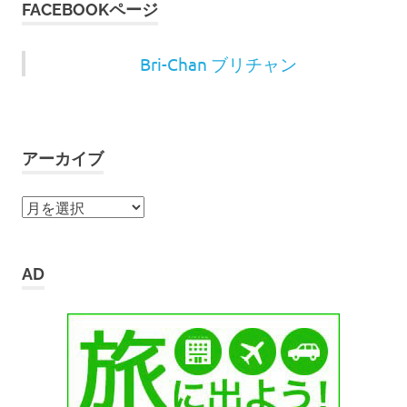
FACEBOOKページ
Bri-Chan ブリチャン
アーカイブ
ア
ー
カ
イ
AD
ブ