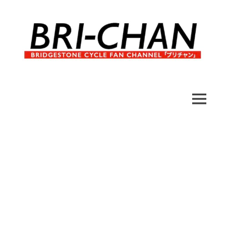
コ
ン
テ
ン
ツ
へ
ブ
BRI-
ス
リ
キ
チ
CHAN
ッ
MENU
ャ
プ
ン