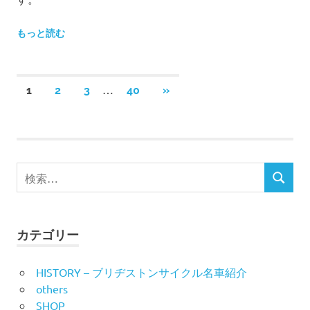
もっと読む
投
…
次
1
2
3
40
»
の
稿
記
事
の
検
ペ
検
索
索
ー
対
象:
ジ
カテゴリー
送
HISTORY – ブリヂストンサイクル名車紹介
others
り
SHOP