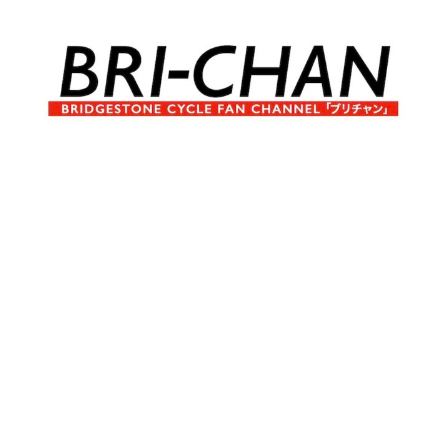
コ
ン
テ
ン
ツ
へ
ブ
BRI-
ス
リ
キ
チ
CHAN
ッ
ャ
プ
ン