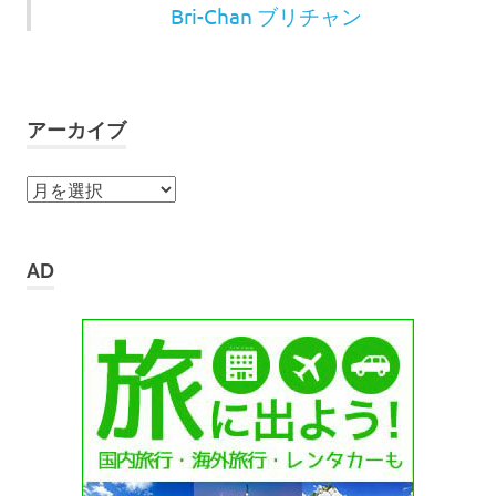
Bri-Chan ブリチャン
アーカイブ
ア
ー
カ
イ
AD
ブ