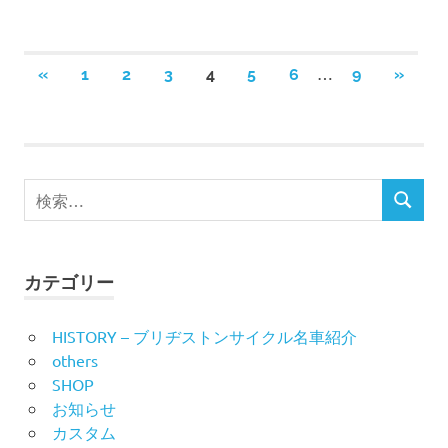
投
…
前
次
«
1
2
3
4
5
6
9
»
の
の
稿
記
記
事
事
の
検
ペ
検
索
索
ー
対
象:
ジ
カテゴリー
送
HISTORY – ブリヂストンサイクル名車紹介
others
り
SHOP
お知らせ
カスタム