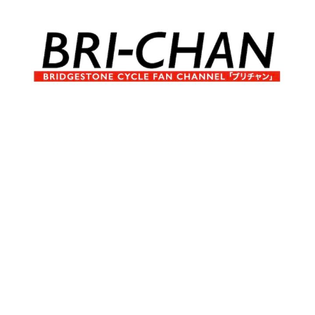
コ
ン
テ
ン
ツ
へ
ブ
BRI-
ス
リ
キ
チ
CHAN
ッ
ャ
プ
ン