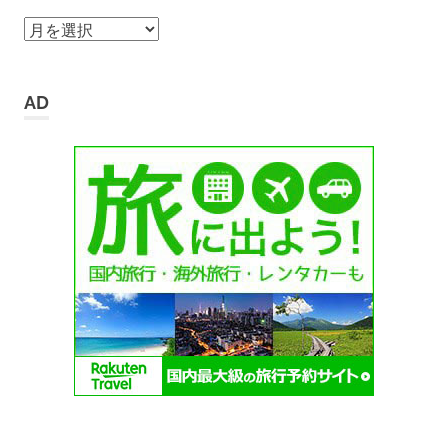
ア
ー
カ
イ
AD
ブ