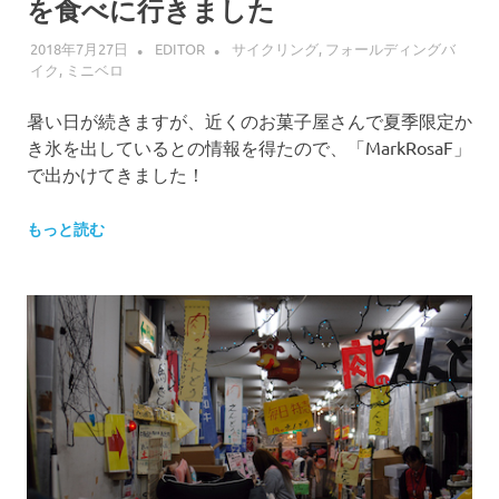
を食べに行きました
2018年7月27日
EDITOR
サイクリング
,
フォールディングバ
イク
,
ミニベロ
暑い日が続きますが、近くのお菓子屋さんで夏季限定か
き氷を出しているとの情報を得たので、「MarkRosaF」
で出かけてきました！
もっと読む