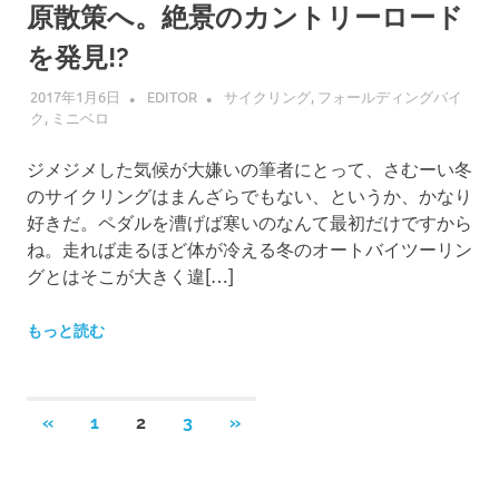
原散策へ。絶景のカントリーロード
を発見!?
2017年1月6日
EDITOR
サイクリング
,
フォールディングバイ
ク
,
ミニベロ
ジメジメした気候が大嫌いの筆者にとって、さむーい冬
のサイクリングはまんざらでもない、というか、かなり
好きだ。ペダルを漕げば寒いのなんて最初だけですから
ね。走れば走るほど体が冷える冬のオートバイツーリン
グとはそこが大きく違[…]
もっと読む
投
前
次
«
1
2
3
»
の
の
稿
記
記