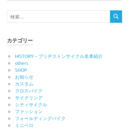
事
事
の
検
ペ
検
索
索
ー
対
象:
ジ
カテゴリー
送
HISTORY – ブリヂストンサイクル名車紹介
others
り
SHOP
お知らせ
カスタム
クロスバイク
サイクリング
シティサイクル
ファッション
フォールディングバイク
ミニベロ