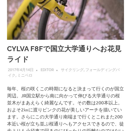
CYLVA F8Fで国立大学通りへお花見
ライド
2017年4月14日
EDITOR
サイクリング
,
フォールディングバ
イク
,
ミニベロ
毎年、桜の咲くこの時期になると決まって行くのが国立
周辺。JR国立駅から南に向かって伸びる大学通りの桜
並木がまあえらく綺麗なんです。その数は200本以上。
およそ2㎞に渡りピンクの花が美しいアーチを描いてい
ます。さらにこの大学通り南端まで行くとこれまた200
本近い桜が立ち並ぶ桜通りへもアクセスできるので、徒
歩よりも小径車で回るのにぴったりの距離なのではない