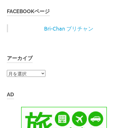
FACEBOOKページ
Bri-Chan ブリチャン
アーカイブ
ア
ー
カ
イ
AD
ブ