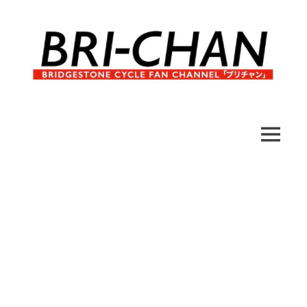
コ
ン
テ
ン
ツ
へ
ブ
BRI-
ス
リ
キ
チ
CHAN
ッ
MENU
ャ
プ
ン