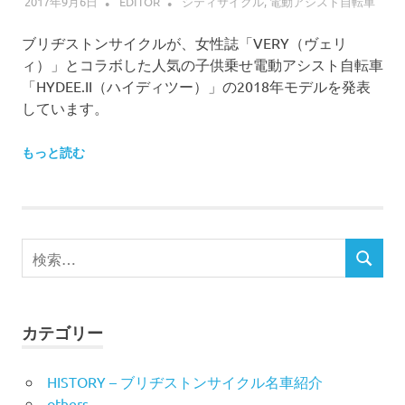
2017年9月6日
EDITOR
シティサイクル
,
電動アシスト自転車
ブリヂストンサイクルが、女性誌「VERY（ヴェリ
ィ）」とコラボした人気の子供乗せ電動アシスト自転車
「HYDEE.II（ハイディツー）」の2018年モデルを発表
しています。
もっと読む
検
検
索
索
対
象:
カテゴリー
HISTORY – ブリヂストンサイクル名車紹介
others