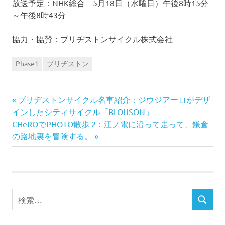
放送予定：NHK総合 5月18日（水曜日）午後8時15分
～午後8時43分
協力・協賛：ブリヂストンサイクル株式会社
Phase1
ブリヂストン
前
投
ブリヂストンサイクル名車紹介：ジウジアーロがデザ
の
インしたシティサイクル「BLOUSON」
稿
次
記
CHeROでPHOTO散歩 2：江ノ電に沿って走って、鎌倉
の
事:
の路地裏を冒険する。
ナ
記
事:
ビ
ゲ
検
ー
検
索
索
対