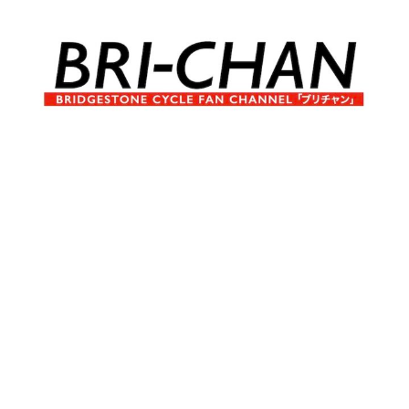
コ
ン
テ
ン
ツ
へ
ブ
BRI-
ス
リ
キ
チ
CHAN
ッ
ャ
プ
ン