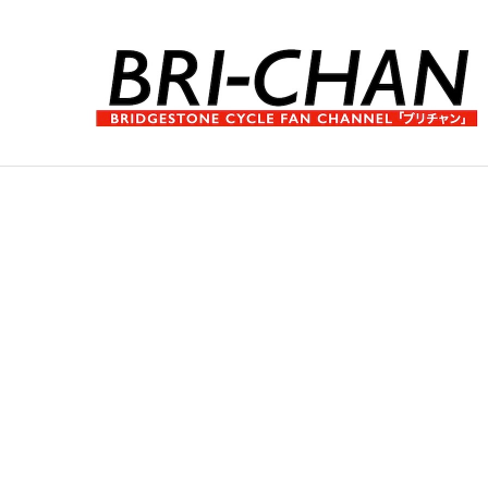
コ
ン
テ
ン
ツ
へ
ブ
ス
リ
キ
チ
ッ
ャ
プ
ン