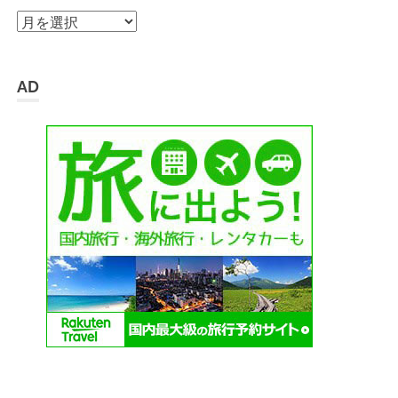
ア
ー
カ
イ
AD
ブ