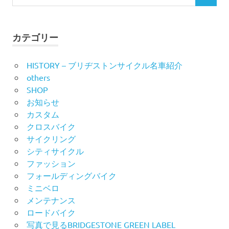
索
ゲ
索
対
ー
象:
カテゴリー
シ
HISTORY – ブリヂストンサイクル名車紹介
ョ
others
ン
SHOP
お知らせ
カスタム
クロスバイク
サイクリング
シティサイクル
ファッション
フォールディングバイク
ミニベロ
メンテナンス
ロードバイク
写真で見るBRIDGESTONE GREEN LABEL