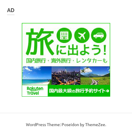
カ
イ
AD
ブ
WordPress Theme: Poseidon by ThemeZee.