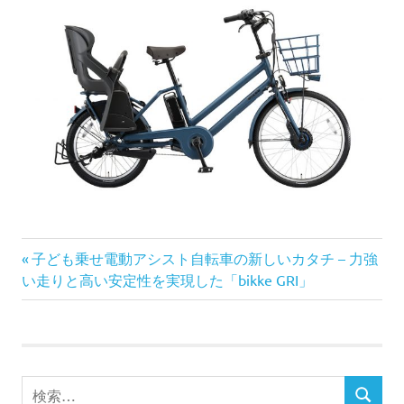
前
投
子ども乗せ電動アシスト自転車の新しいカタチ – 力強
の
い走りと高い安定性を実現した「bikke GRI」
稿
記
事:
ナ
ビ
検
検