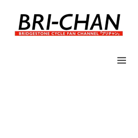
コ
ン
テ
ン
ツ
へ
ブ
BRI-
ス
リ
キ
チ
CHAN
ッ
MENU
ャ
プ
ン