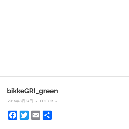
bikkeGRI_green
2016年8月24日
EDITOR
Facebook
Twitter
Email
共
有