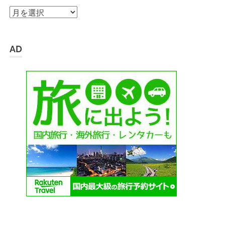
ア
ー
カ
イ
AD
ブ