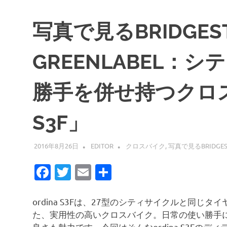
写真で見るBRIDGES
GREENLABEL：
勝手を併せ持つクロスバ
S3F」
2016年8月26日
EDITOR
クロスバイク
,
写真で見るBRIDGEST
Facebook
Twitter
Email
共
有
ordina S3Fは、27型のシティサイクルと同
た、実用性の高いクロスバイク。日常の使い勝手
良さも魅力です。今回はそんなordina S3Fの