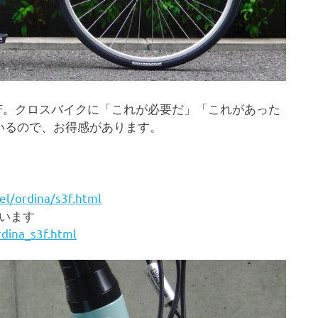
S3F。クロスバイクに「これが必要だ」「これがあった
いるので、お得感があります。
el/ordina/s3f.html
っています
rdina_s3f.html