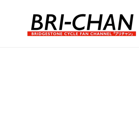
コ
ン
テ
ン
ツ
へ
ブ
ス
リ
キ
チ
ッ
ャ
プ
ン