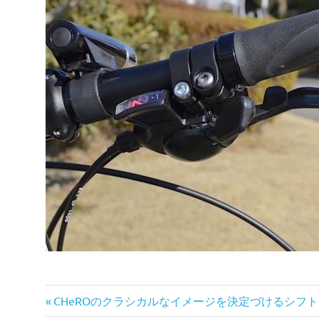
前
投
CHeROのクラシカルなイメージを決定づけるシフ
の