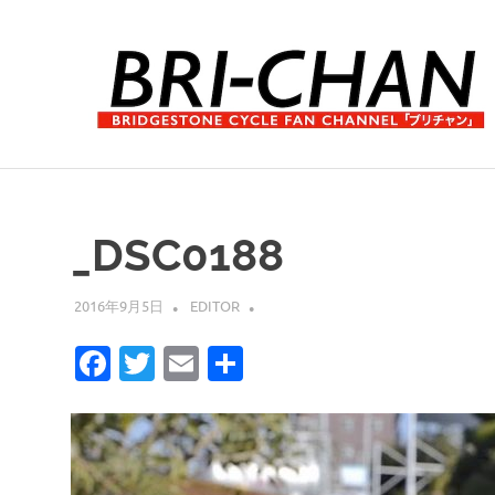
コ
ン
テ
ン
ツ
へ
ブ
ス
リ
キ
チ
ッ
ャ
_DSC0188
プ
ン
2016年9月5日
EDITOR
Facebook
Twitter
Email
共
有