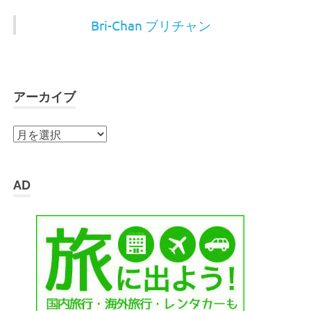
Bri-Chan ブリチャン
アーカイブ
ア
ー
カ
イ
AD
ブ