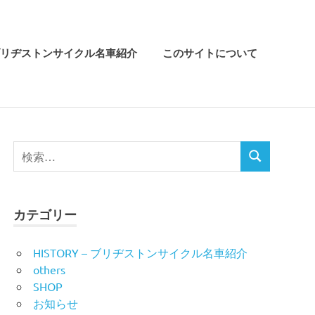
リヂストンサイクル名車紹介
このサイトについて
検
検
索
索
対
象:
カテゴリー
HISTORY – ブリヂストンサイクル名車紹介
others
SHOP
お知らせ