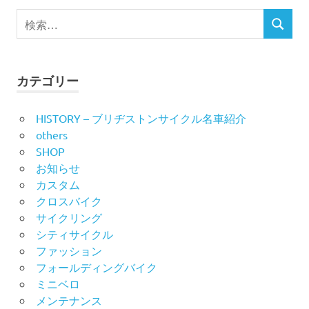
ビ
検
検
索
ゲ
索
対
ー
象:
カテゴリー
シ
HISTORY – ブリヂストンサイクル名車紹介
ョ
others
ン
SHOP
お知らせ
カスタム
クロスバイク
サイクリング
シティサイクル
ファッション
フォールディングバイク
ミニベロ
メンテナンス