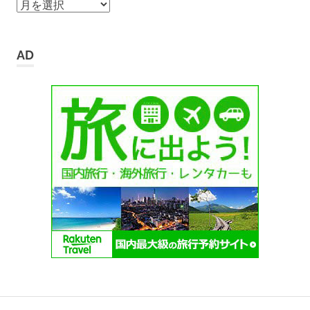
ア
ー
カ
イ
AD
ブ