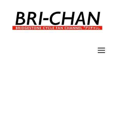
コ
ン
テ
ン
ツ
へ
ブ
BRI-
ス
リ
キ
チ
CHAN
ッ
MENU
ャ
プ
ン