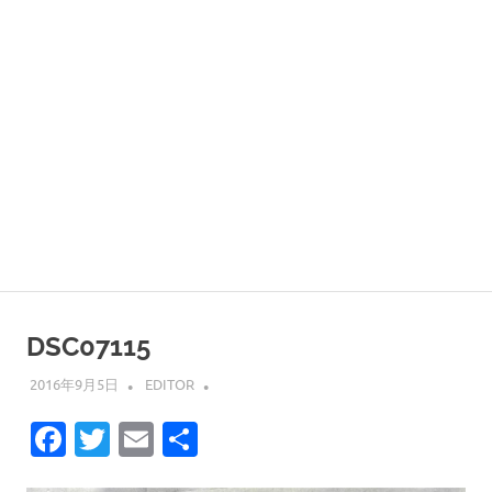
DSC07115
2016年9月5日
EDITOR
Facebook
Twitter
Email
共
有