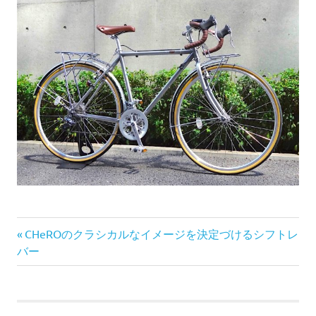
前
投
CHeROのクラシカルなイメージを決定づけるシフトレ
の
バー
稿
記
事:
ナ