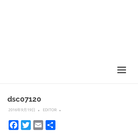
MENU
dsc07120
2016年9月19日
EDITOR
Facebook
Twitter
Email
共
有