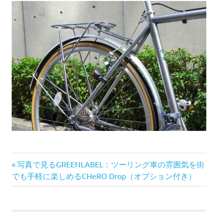
前
投
写真で見るGREENLABEL：ツーリング車の雰囲気を街
の
でも手軽に楽しめるCHeRO Drop（オプション付き）
稿
記
事:
ナ