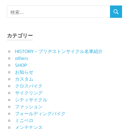
ビ
検
検
索
ゲ
索
対
ー
象:
カテゴリー
シ
HISTORY – ブリヂストンサイクル名車紹介
ョ
others
ン
SHOP
お知らせ
カスタム
クロスバイク
サイクリング
シティサイクル
ファッション
フォールディングバイク
ミニベロ
メンテナンス