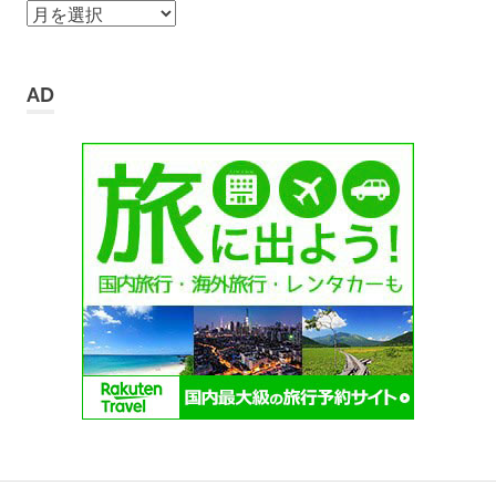
ア
ー
カ
イ
AD
ブ