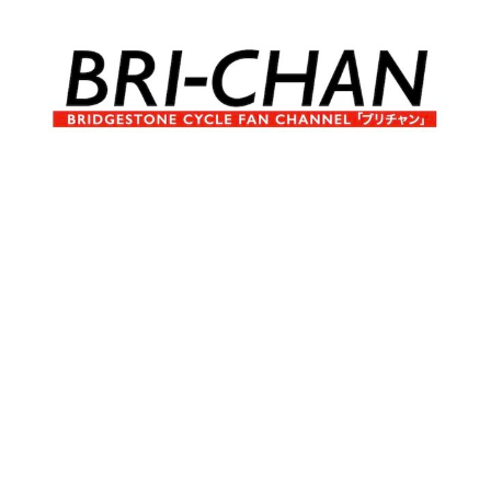
コ
ン
テ
ン
ツ
へ
ブ
BRI-
ス
リ
キ
チ
CHAN
ッ
ャ
プ
ン