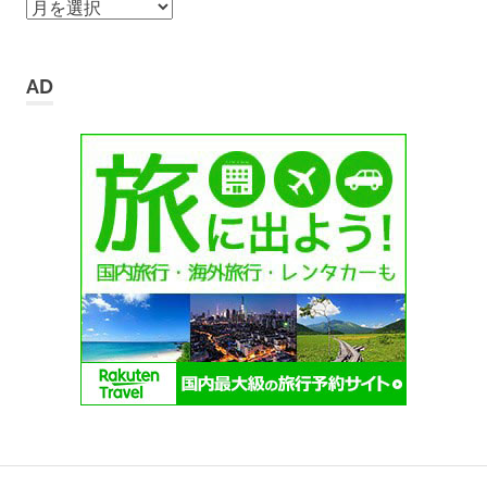
ア
ー
カ
イ
AD
ブ