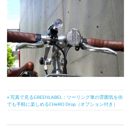
前
投
写真で見るGREENLABEL：ツーリング車の雰囲気を街
の
でも手軽に楽しめるCHeRO Drop（オプション付き）
稿
記
事:
ナ