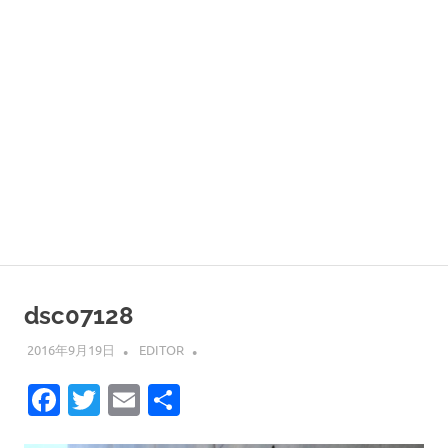
dsc07128
2016年9月19日
EDITOR
Facebook
Twitter
Email
共
有