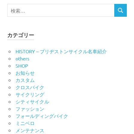
ビ
検
検
索
ゲ
索
対
ー
象:
カテゴリー
シ
HISTORY – ブリヂストンサイクル名車紹介
ョ
others
ン
SHOP
お知らせ
カスタム
クロスバイク
サイクリング
シティサイクル
ファッション
フォールディングバイク
ミニベロ
メンテナンス