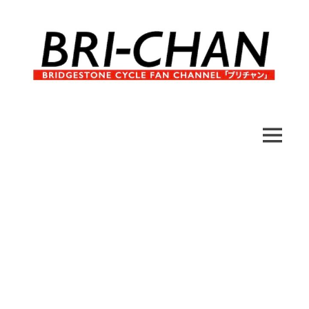
コ
ン
テ
ン
ツ
へ
ブ
BRI-
ス
リ
キ
チ
CHAN
ッ
MENU
ャ
プ
ン