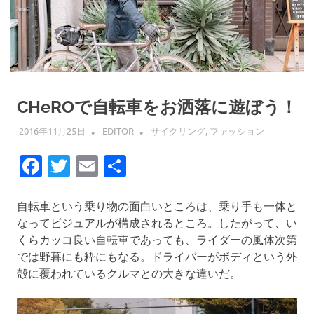
CHeROで自転車をお洒落に遊ぼう！
2016年11月25日
EDITOR
サイクリング
,
ファッション
Facebook
Twitter
Email
共
有
自転車という乗り物の面白いところは、乗り手も一体と
なってビジュアルが構成されるところ。したがって、い
くらカッコ良い自転車であっても、ライダーの風体次第
では野暮にも粋にもなる。ドライバーがボディという外
殻に覆われているクルマとの大きな違いだ。