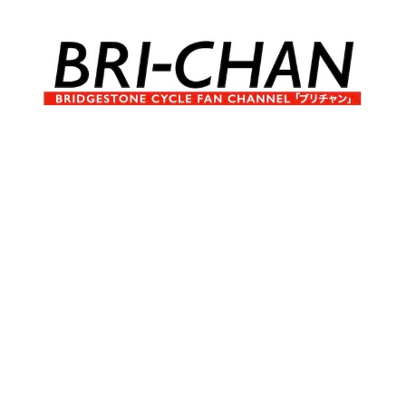
コ
ン
テ
ン
ツ
へ
ブ
BRI-
ス
リ
キ
チ
CHAN
ッ
ャ
プ
ン