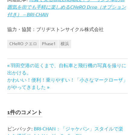
囲気を街でも手軽に楽しめるCHeRO Drop（オプション
付き） – BRI-CHAN
協力・協賛：ブリヂストンサイクル株式会社
CHeRO クエロ
Phase1
横浜
前
投
羽田空港の近くまで、自転車と飛行機の写真を撮りに
の
出かける。
稿
次
記
かわいい！便利！乗りやすい！「小さなマークローザ」
の
事:
がやってきました
ナ
記
事:
ビ
1件のコメント
ゲ
ピンバック:
BRI-CHAN：「ジャケパン」スタイルで楽
ー