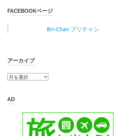
FACEBOOKページ
Bri-Chan ブリチャン
アーカイブ
ア
ー
カ
イ
AD
ブ