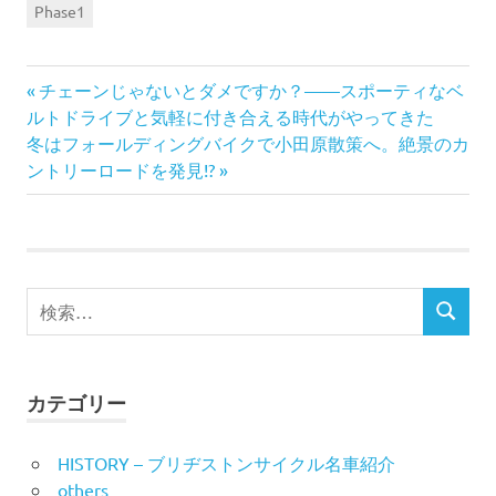
Phase1
前
投
チェーンじゃないとダメですか？——スポーティなベ
の
ルトドライブと気軽に付き合える時代がやってきた
稿
次
記
冬はフォールディングバイクで小田原散策へ。絶景のカ
の
事:
ントリーロードを発見!?
ナ
記
事:
ビ
ゲ
検
ー
検
索
索
対
シ
象:
カテゴリー
ョ
ン
HISTORY – ブリヂストンサイクル名車紹介
others