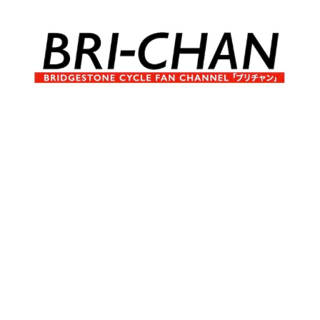
コ
ン
テ
ン
ツ
へ
ブ
BRI-
ス
リ
キ
チ
CHAN
ッ
ャ
プ
ン