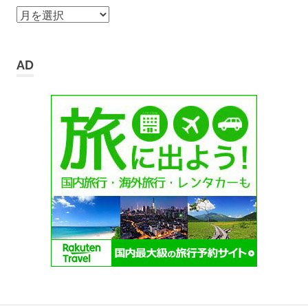
ア
ー
カ
イ
AD
ブ