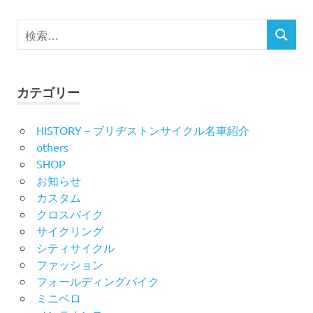
ナ
検
ビ
検
索
索
対
ゲ
象:
ー
カテゴリー
シ
HISTORY – ブリヂストンサイクル名車紹介
others
ョ
SHOP
ン
お知らせ
カスタム
クロスバイク
サイクリング
シティサイクル
ファッション
フォールディングバイク
ミニベロ