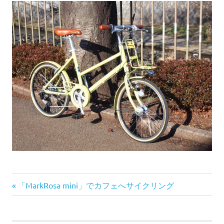
前
投
「MarkRosa mini」でカフェへサイクリング
の
稿
記
事: