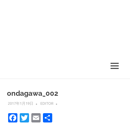
MENU
ondagawa_002
2017年1月19日
EDITOR
Facebook
Twitter
Email
共
有