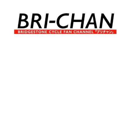
コ
ン
テ
ン
ツ
へ
ブ
BRI-
ス
リ
キ
チ
CHAN
ッ
ャ
プ
ン