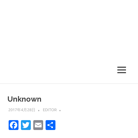
MENU
Unknown
2017年4月28日
EDITOR
Facebook
Twitter
Email
共
有