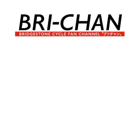
コ
ン
テ
ン
ツ
へ
ブ
BRI-
ス
リ
キ
チ
CHAN
ッ
ャ
プ
ン