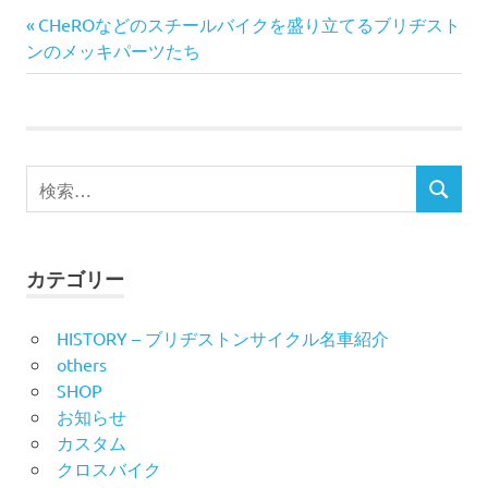
前
投
CHeROなどのスチールバイクを盛り立てるブリヂスト
の
ンのメッキパーツたち
稿
記
事:
ナ
ビ
検
検
索
ゲ
索
対
ー
象:
カテゴリー
シ
HISTORY – ブリヂストンサイクル名車紹介
ョ
others
ン
SHOP
お知らせ
カスタム
クロスバイク