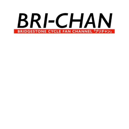
コ
ン
テ
ン
ツ
へ
ブ
BRI-
ス
リ
キ
チ
CHAN
ッ
ャ
プ
ン