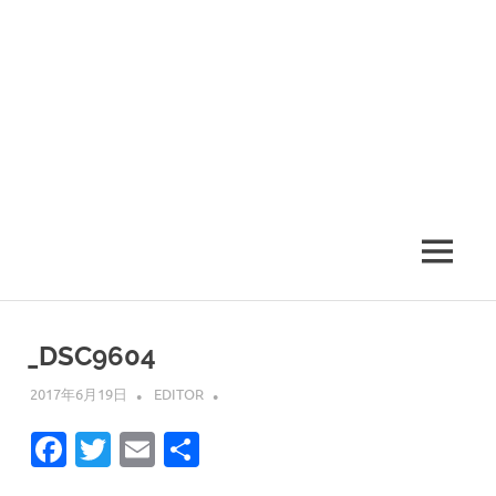
MENU
_DSC9604
2017年6月19日
EDITOR
Facebook
Twitter
Email
共
有