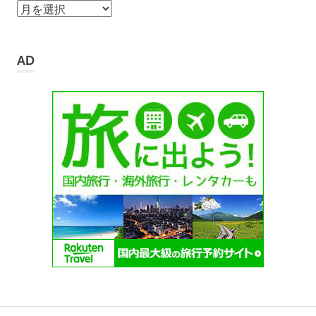
ア
ー
カ
イ
AD
ブ