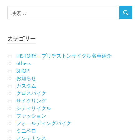
ビ
検
検
索
ゲ
索
対
ー
象:
カテゴリー
シ
HISTORY – ブリヂストンサイクル名車紹介
ョ
others
ン
SHOP
お知らせ
カスタム
クロスバイク
サイクリング
シティサイクル
ファッション
フォールディングバイク
ミニベロ
メンテナンス