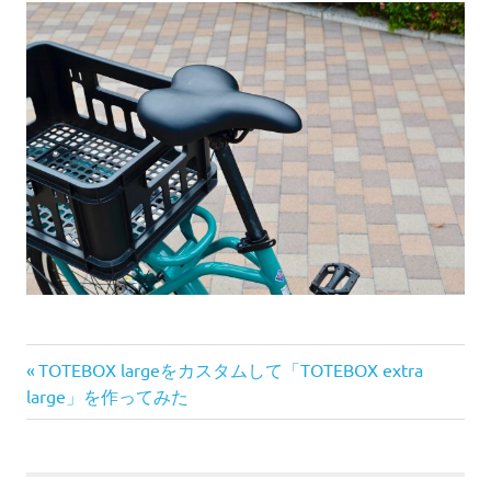
前
投
TOTEBOX largeをカスタムして「TOTEBOX extra
の
large」を作ってみた
稿
記
事:
ナ