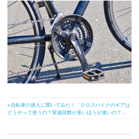
前
投
自転車の達人に聞いてみた！「クロスバイクのギアは
の
どうやって使うの？変速段数が多いほうが速いの？」
稿
記
事:
ナ