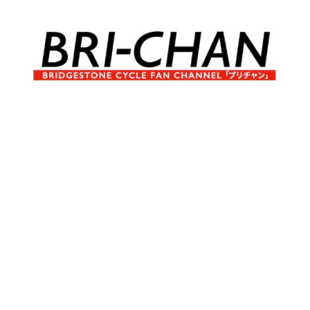
コ
ン
テ
ン
ツ
へ
ブ
BRI-
ス
リ
キ
チ
CHAN
ッ
ャ
プ
ン