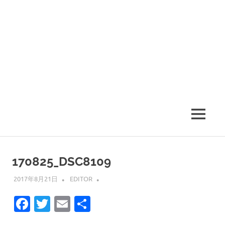
MENU
170825_DSC8109
2017年8月21日
EDITOR
Facebook
Twitter
Email
共
有