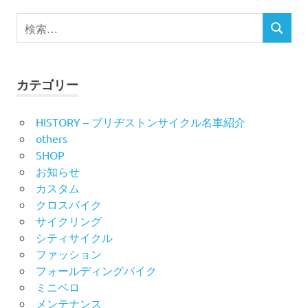
ビ
検
検
索
ゲ
索
対
ー
象:
カテゴリー
シ
HISTORY – ブリヂストンサイクル名車紹介
ョ
others
ン
SHOP
お知らせ
カスタム
クロスバイク
サイクリング
シティサイクル
ファッション
フォールディングバイク
ミニベロ
メンテナンス