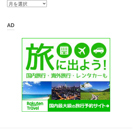
ア
ー
カ
イ
AD
ブ