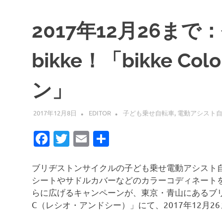
2017年12月26ま
bikke！「bikke Col
ン」
2017年12月8日
EDITOR
子ども乗せ自転車
,
電動アシスト
Facebook
Twitter
Email
共
有
ブリヂストンサイクルの子ども乗せ電動アシスト自
シートやサドルカバーなどのカラーコディネートを
らに広げるキャンペーンが、東京・青山にあるブリヂ
C（レシオ・アンドシー）」にて、2017年12月2