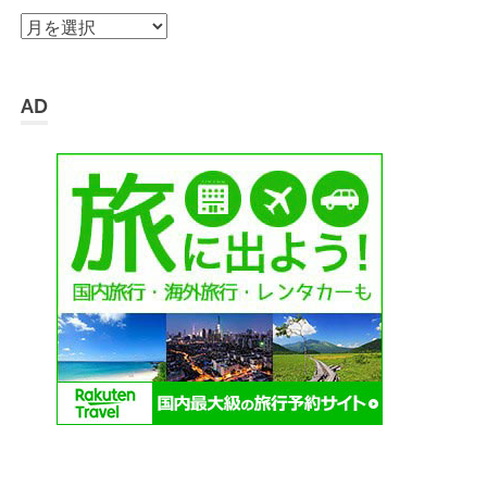
ア
ー
カ
イ
AD
ブ