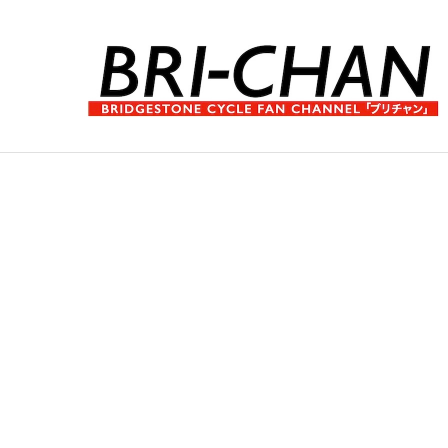
コ
ン
テ
ン
ツ
へ
ブ
ス
リ
キ
チ
ッ
ャ
プ
ン