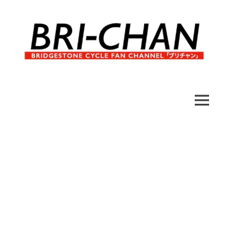
コ
ン
テ
ン
ツ
へ
ブ
BRI-
ス
リ
キ
チ
CHAN
ッ
MENU
ャ
プ
ン