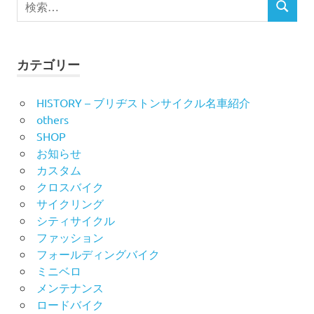
ビ
検
索
索
対
ゲ
象:
ー
カテゴリー
シ
HISTORY – ブリヂストンサイクル名車紹介
others
ョ
SHOP
ン
お知らせ
カスタム
クロスバイク
サイクリング
シティサイクル
ファッション
フォールディングバイク
ミニベロ
メンテナンス
ロードバイク