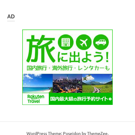
ー
カ
イ
AD
ブ
WordPress Theme: Poseidon by ThemeZee.