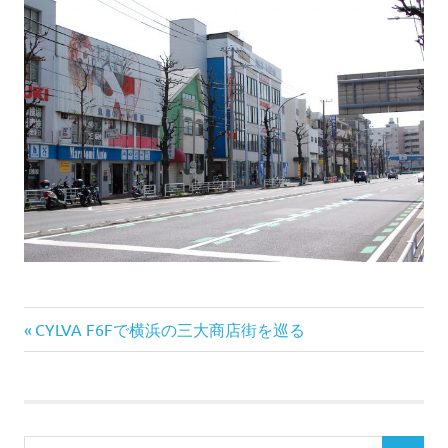
前
投
CYLVA F6Fで横浜の三大商店街を巡る
の
稿
記
事:
ナ
検