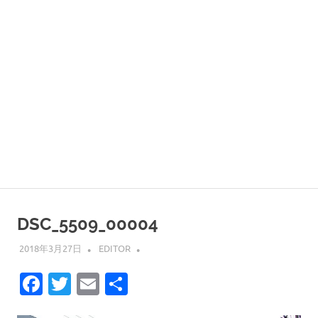
DSC_5509_00004
2018年3月27日
EDITOR
Facebook
Twitter
Email
共
有