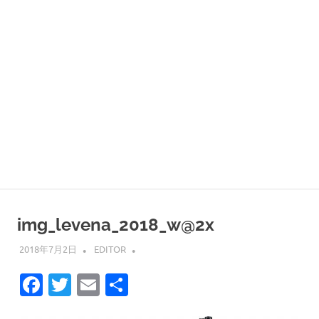
img_levena_2018_w@2x
2018年7月2日
EDITOR
Facebook
Twitter
Email
共
有