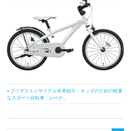
前
投
ブリヂストンサイクル名車紹介：キッズのための軽量
の
なスポーツ自転車「レベナ」
稿
記
事:
ナ
ビ