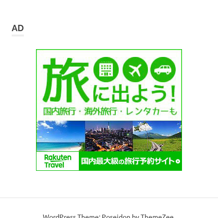
ー
カ
イ
AD
ブ
WordPress Theme: Poseidon by ThemeZee.