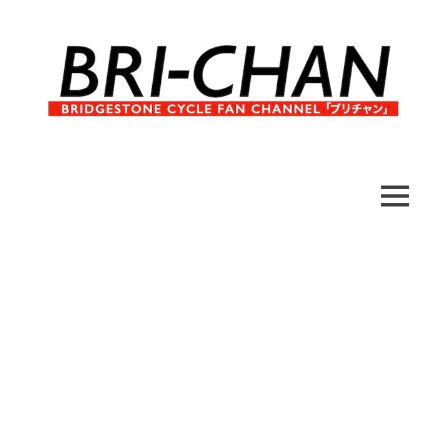
コ
ン
テ
ン
ツ
へ
ブ
BRI-
ス
リ
キ
チ
CHAN
ッ
MENU
ャ
プ
ン