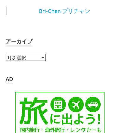
Bri-Chan ブリチャン
アーカイブ
ア
ー
カ
イ
AD
ブ