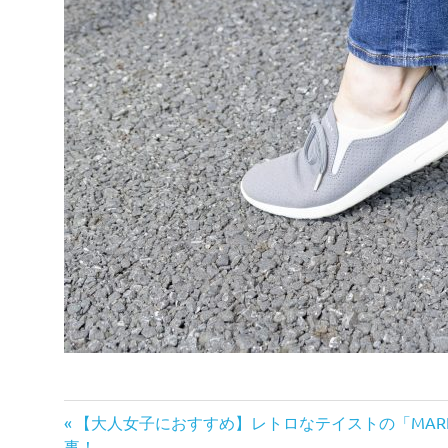
前
投
【大人女子におすすめ】レトロなテイストの「MARK
の
事！