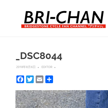
コ
ン
テ
ン
ツ
へ
ブ
ス
リ
キ
チ
ッ
ャ
_DSC8044
プ
ン
2018年8月6日
EDITOR
Facebook
Twitter
Email
共
有