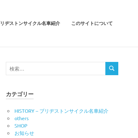
リヂストンサイクル名車紹介
このサイトについて
検
検
索
索
対
象:
カテゴリー
HISTORY – ブリヂストンサイクル名車紹介
others
SHOP
お知らせ