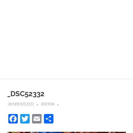
_DSC52332
2018年9月25日
EDITOR
Facebook
Twitter
Email
共
有