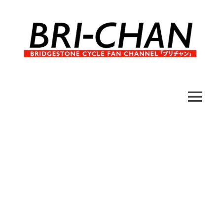
コ
ン
テ
ン
ツ
へ
ブ
BRI-
ス
リ
キ
チ
CHAN
ッ
MENU
ャ
プ
ン