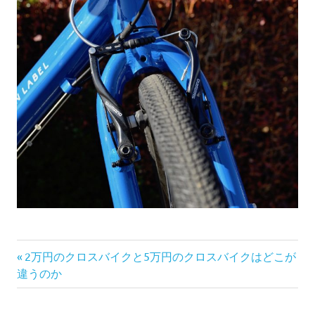
前
投
2万円のクロスバイクと5万円のクロスバイクはどこが
の
違うのか
稿
記
事: