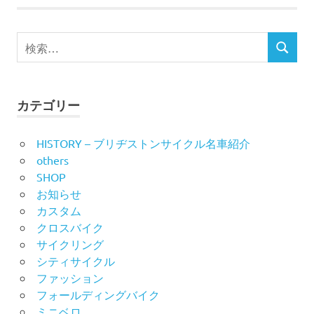
ナ
ビ
検
検
索
ゲ
索
対
ー
象:
カテゴリー
シ
HISTORY – ブリヂストンサイクル名車紹介
ョ
others
ン
SHOP
お知らせ
カスタム
クロスバイク
サイクリング
シティサイクル
ファッション
フォールディングバイク
ミニベロ