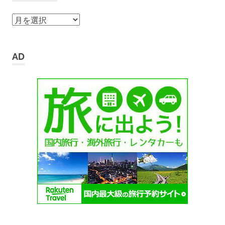
ア
ー
カ
イ
AD
ブ