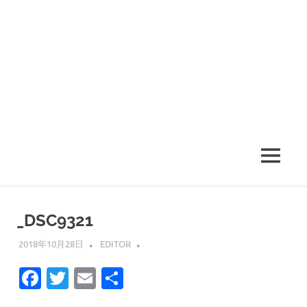
MENU
_DSC9321
2018年10月28日
EDITOR
Facebook
Twitter
Email
共
有