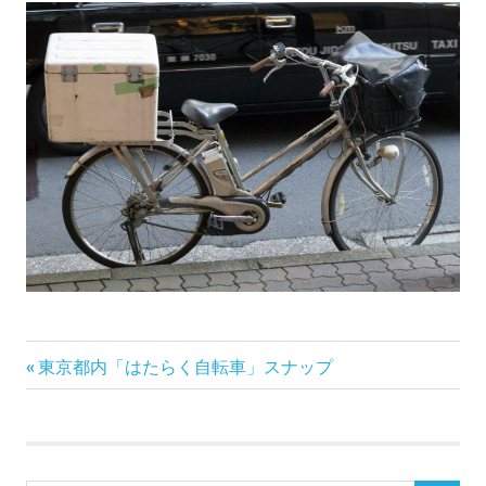
前
投
東京都内「はたらく自転車」スナップ
の
稿
記
事:
ナ