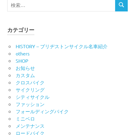
検
ビ
検
索
索
対
ゲ
象:
ー
カテゴリー
シ
HISTORY – ブリヂストンサイクル名車紹介
others
ョ
SHOP
ン
お知らせ
カスタム
クロスバイク
サイクリング
シティサイクル
ファッション
フォールディングバイク
ミニベロ
メンテナンス
ロードバイク