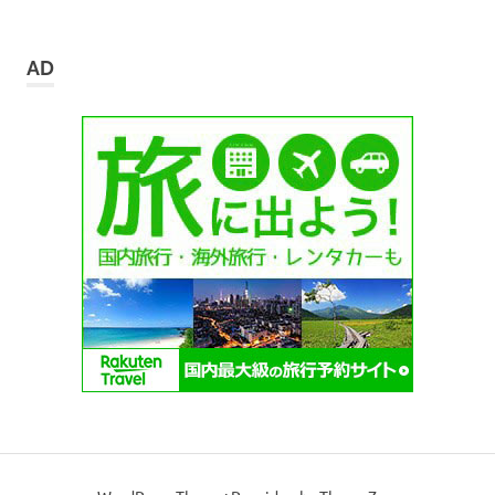
ー
カ
イ
AD
ブ