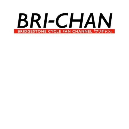
コ
ン
テ
ン
ツ
へ
ブ
BRI-
ス
リ
キ
チ
CHAN
ッ
ャ
プ
ン