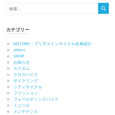
検
ゲ
検
索
索
ー
対
象:
シ
カテゴリー
ョ
HISTORY – ブリヂストンサイクル名車紹介
ン
others
SHOP
お知らせ
カスタム
クロスバイク
サイクリング
シティサイクル
ファッション
フォールディングバイク
ミニベロ
メンテナンス