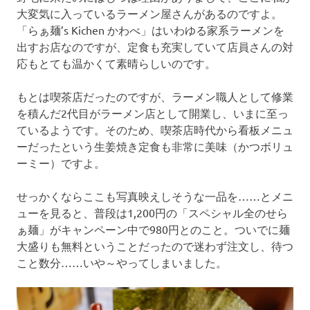
大変気に入っているラーメン屋さんがあるのですよ。
「らぁ麺’s Kichen かわべ」はいわゆる家系ラーメンを
出すお店なのですが、定食も充実していて店員さんの対
応もとても温かくて素晴らしいのです。
もとは喫茶店だったのですが、ラーメン職人として修業
を積んだ2代目がラーメン店として開業し、いまに至っ
ているようです。そのため、喫茶店時代から看板メニュ
ーだったという生姜焼き定食も非常に美味（かつボリュ
ーミー）ですよ。
せっかくならここも写真映えしそうな一品を……とメニ
ューを見ると、普段は1,200円の「スペシャル全のせら
ぁ麺」がキャンペーン中で980円とのこと。ついでに麺
大盛りも無料ということだったので迷わず注文し、待つ
こと数分……いや～やってしまいました。