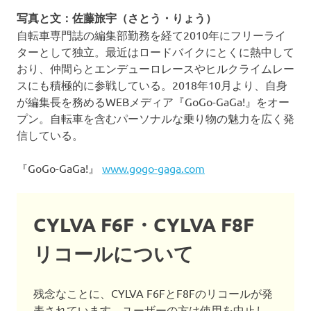
写真と文：佐藤旅宇（さとう・りょう）
自転車専門誌の編集部勤務を経て2010年にフリーライ
ターとして独立。最近はロードバイクにとくに熱中して
おり、仲間らとエンデューロレースやヒルクライムレー
スにも積極的に参戦している。2018年10月より、自身
が編集長を務めるWEBメディア『GoGo-GaGa!』をオー
プン。自転車を含むパーソナルな乗り物の魅力を広く発
信している。
『GoGo-GaGa!』
www.gogo-gaga.com
CYLVA F6F・CYLVA F8F
リコールについて
残念なことに、CYLVA F6FとF8Fのリコールが発
表されています。ユーザーの方は使用を中止し、