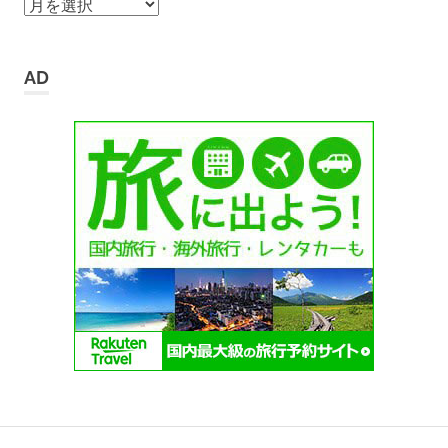
ア
ー
カ
イ
AD
ブ