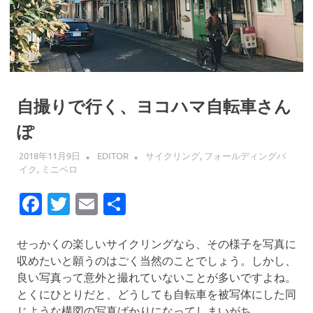
自撮りで行く、ヨコハマ自転車さん
ぽ
2018年11月9日
EDITOR
サイクリング
,
フォールディングバ
イク
,
ミニベロ
Facebook
Twitter
Email
共
有
せっかくの楽しいサイクリングなら、その様子を写真に
収めたいと願うのはごく当然のことでしょう。しかし、
良い写真って意外と撮れていないことが多いですよね。
とくにひとりだと、どうしても自転車を被写体にした同
じような構図の写真ばかりになってしまいがち。