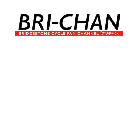
コ
ン
テ
ン
ツ
へ
ブ
BRI-
ス
リ
キ
チ
CHAN
ッ
ャ
プ
ン