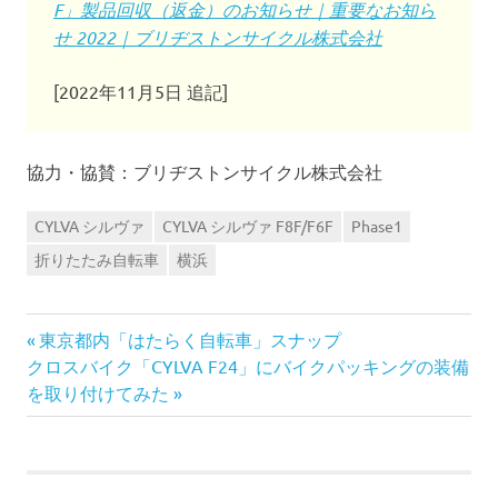
F」製品回収（返金）のお知らせ｜重要なお知ら
せ 2022｜ブリヂストンサイクル株式会社
[2022年11月5日 追記]
協力・協賛：ブリヂストンサイクル株式会社
CYLVA シルヴァ
CYLVA シルヴァ F8F/F6F
Phase1
折りたたみ自転車
横浜
前
投
東京都内「はたらく自転車」スナップ
次
の
クロスバイク「CYLVA F24」にバイクパッキングの装備
稿
の
記
を取り付けてみた
記
事:
ナ
事:
ビ