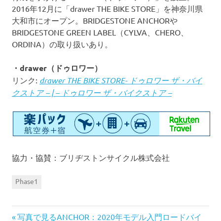
2016年12月に「drawer THE BIKE STORE」を神奈川県
大和市にオープン。BRIDGESTONE ANCHORや
BRIDGESTONE GREEN LABEL（CYLVA、CHERO、
ORDINA）の取り扱いあり。
・drawer（ドゥロワー）
リンク:
drawer THE BIKE STORE- ドゥロワー ザ・バイ
クストア – | – ドゥロワー ザ・バイクストア –
協力・協賛：ブリヂストンサイクル株式会社
Phase1
前
投
写真で見るANCHOR：2020年モデル入門ロードバイ