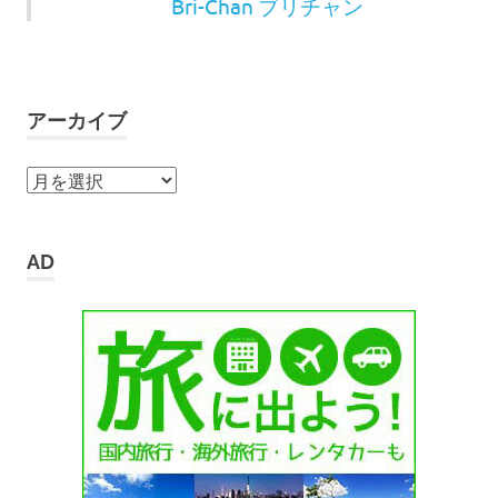
Bri-Chan ブリチャン
アーカイブ
ア
ー
カ
イ
AD
ブ