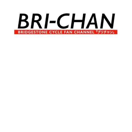
コ
ン
テ
ン
ツ
へ
ブ
BRI-
ス
リ
キ
チ
CHAN
ッ
ャ
プ
ン