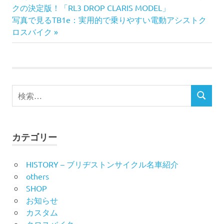
の
クの決定版！「RL3 DROP CLARIS MODEL」
稿
次
記
写真で見るTB1e：実用的で乗りやすい電動アシストク
の
事:
ロスバイク
ナ
記
事:
ビ
ゲ
検
ー
検
索
索
対
シ
象:
カテゴリー
ョ
ン
HISTORY – ブリヂストンサイクル名車紹介
others
SHOP
お知らせ
カスタム
クロスバイク