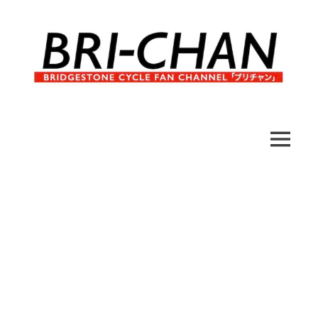
コ
ン
テ
ン
ツ
へ
ブ
BRI-
ス
リ
キ
チ
CHAN
ッ
MENU
ャ
プ
ン