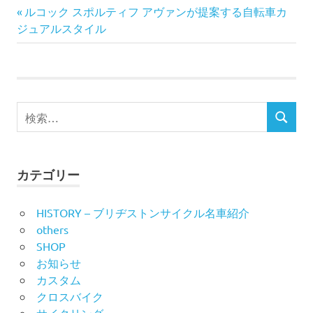
前
投
ルコック スポルティフ アヴァンが提案する自転車カ
の
ジュアルスタイル
稿
記
事:
ナ
ビ
検
検
索
ゲ
索
対
ー
象:
カテゴリー
シ
HISTORY – ブリヂストンサイクル名車紹介
ョ
others
ン
SHOP
お知らせ
カスタム
クロスバイク