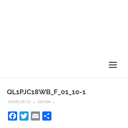
MENU
QL1PJC18WB_F_01_10-1
2020年3月7日
EDITOR
Facebook
Twitter
Email
共
有