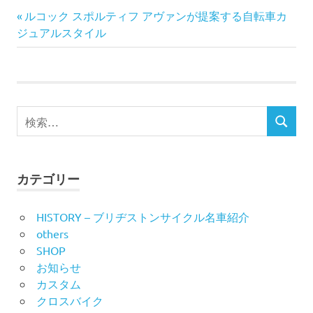
前
投
ルコック スポルティフ アヴァンが提案する自転車カ
の
ジュアルスタイル
稿
記
事:
ナ
ビ
検
検
索
ゲ
索
対
ー
象:
カテゴリー
シ
HISTORY – ブリヂストンサイクル名車紹介
ョ
others
ン
SHOP
お知らせ
カスタム
クロスバイク