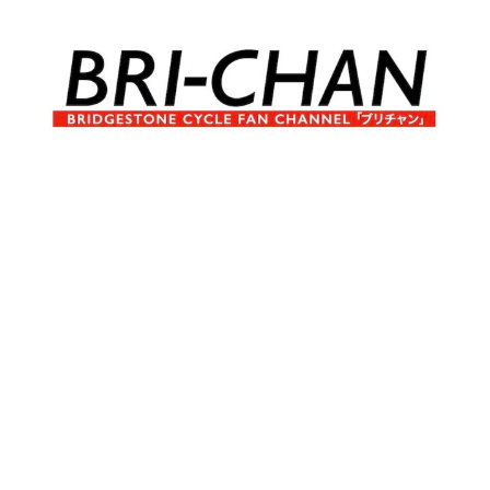
コ
ン
テ
ン
ツ
へ
ブ
BRI-
ス
リ
キ
チ
CHAN
ッ
ャ
プ
ン