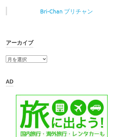
Bri-Chan ブリチャン
アーカイブ
ア
ー
カ
イ
AD
ブ