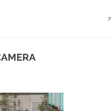
BRI-
ブ
CHAN
CAMERA