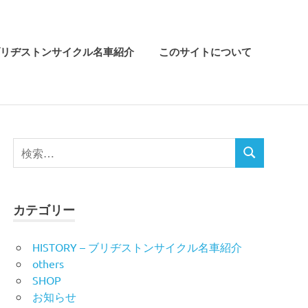
リヂストンサイクル名車紹介
このサイトについて
検
検
索
索
対
象:
カテゴリー
HISTORY – ブリヂストンサイクル名車紹介
others
SHOP
お知らせ