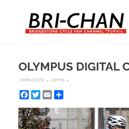
コ
ン
テ
ン
ツ
へ
ブ
ス
リ
キ
チ
ッ
ャ
OLYMPUS DIGITAL 
プ
ン
2020年3月22日
EDITOR
Facebook
Twitter
Email
共
有