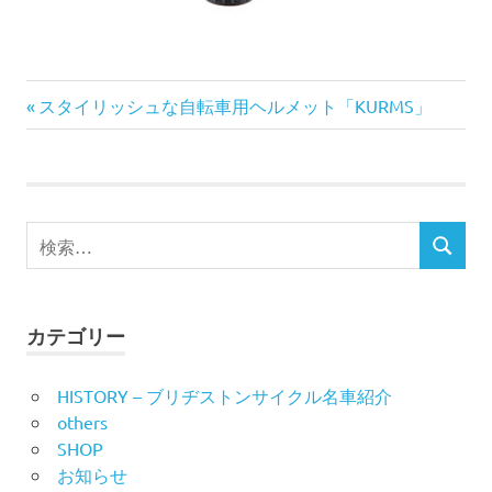
前
投
スタイリッシュな自転車用ヘルメット「KURMS」
の
稿
記
事:
ナ
検
ビ
検
索
索
対
ゲ
象:
ー
カテゴリー
シ
HISTORY – ブリヂストンサイクル名車紹介
others
ョ
SHOP
ン
お知らせ