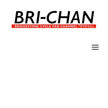
コ
ン
テ
ン
ツ
へ
ブ
BRI-
ス
リ
キ
チ
CHAN
ッ
MENU
ャ
プ
ン