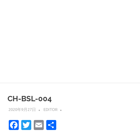
CH-BSL-004
2020年9月27日
EDITOR
Facebook
Twitter
Email
共
有