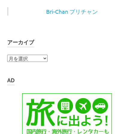
Bri-Chan ブリチャン
アーカイブ
ア
ー
カ
イ
AD
ブ