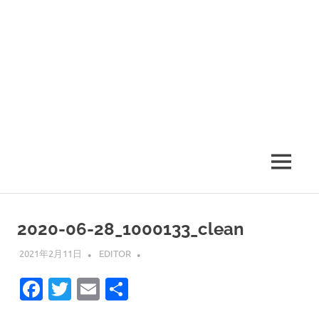
MENU
2020-06-28_1000133_clean
2021年2月11日
EDITOR
Facebook
Twitter
Email
共
有