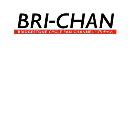
コ
ン
テ
ン
ツ
へ
ブ
BRI-
ス
リ
キ
チ
CHAN
ッ
ャ
プ
ン