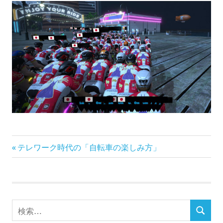
前
投
テレワーク時代の「自転車の楽しみ方」
の
稿
記
事:
ナ
検
ビ
検
索