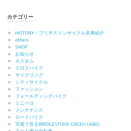
索
対
ゲ
象:
ー
カテゴリー
シ
HISTORY – ブリヂストンサイクル名車紹介
others
ョ
SHOP
ン
お知らせ
カスタム
クロスバイク
サイクリング
シティサイクル
ファッション
フォールディングバイク
ミニベロ
メンテナンス
ロードバイク
写真で見るBRIDGESTONE GREEN LABEL
子ども乗せ自転車