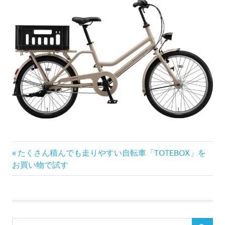
前
投
たくさん積んでも走りやすい自転車「TOTEBOX」を
の
お買い物で試す
稿
記
事:
ナ
ビ
検