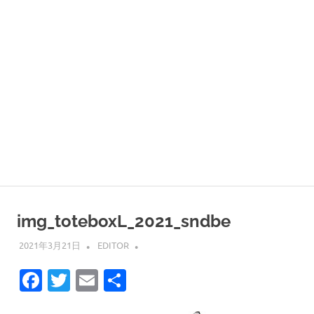
img_toteboxL_2021_sndbe
2021年3月21日
EDITOR
Facebook
Twitter
Email
共
有