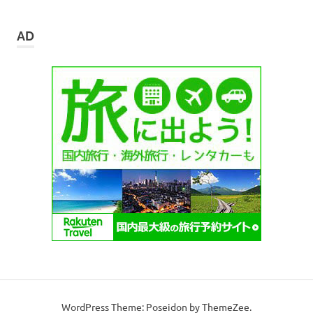
ー
カ
イ
AD
ブ
WordPress Theme: Poseidon by ThemeZee.