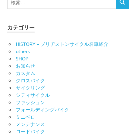
検
索
ゲ
索
対
ー
象:
カテゴリー
シ
HISTORY – ブリヂストンサイクル名車紹介
ョ
others
ン
SHOP
お知らせ
カスタム
クロスバイク
サイクリング
シティサイクル
ファッション
フォールディングバイク
ミニベロ
メンテナンス
ロードバイク