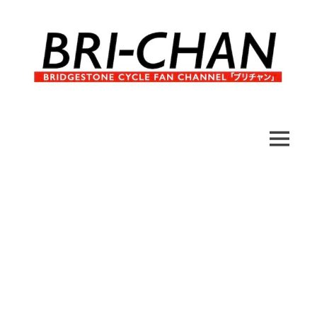
コ
ン
テ
ン
ツ
へ
ブ
BRI-
ス
リ
キ
チ
CHAN
ッ
MENU
ャ
プ
ン