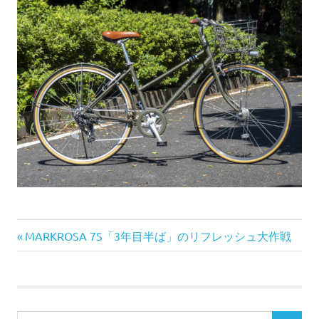
前
投
MARKROSA 7S「3年目半ば」のリフレッシュ大作戦
の
稿
記
事:
ナ