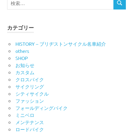
検
ビ
検
索
索
対
ゲ
象:
ー
カテゴリー
シ
HISTORY – ブリヂストンサイクル名車紹介
others
ョ
SHOP
ン
お知らせ
カスタム
クロスバイク
サイクリング
シティサイクル
ファッション
フォールディングバイク
ミニベロ
メンテナンス
ロードバイク