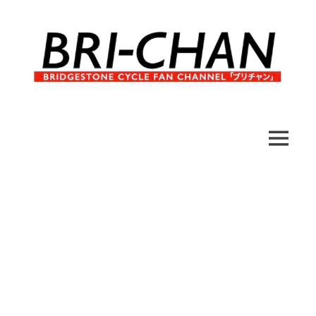
コ
ン
テ
ン
ツ
へ
ブ
BRI-
ス
リ
キ
チ
CHAN
ッ
MENU
ャ
プ
ン