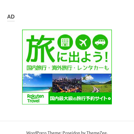
ー
カ
イ
AD
ブ
WordPress Theme: Poseidon by ThemeZee.