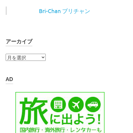
Bri-Chan ブリチャン
アーカイブ
ア
ー
カ
イ
AD
ブ