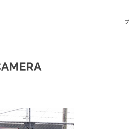
BRI-
ブ
CHAN
CAMERA