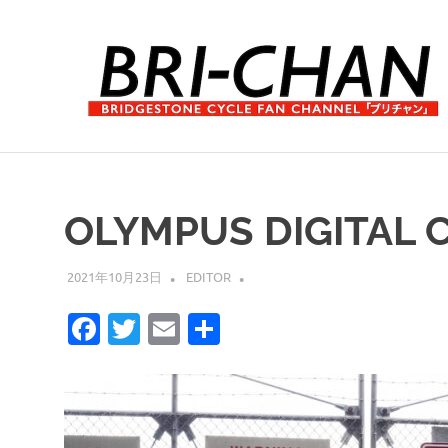
コ
ン
テ
ン
ツ
へ
ブ
ス
リ
キ
チ
ッ
ャ
OLYMPUS DIGITAL 
プ
ン
2021年10月23日
EDITOR
Facebook
Twitter
Email
共
有