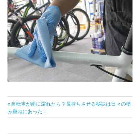
前
投
自転車が雨に濡れたら？長持ちさせる秘訣は日々の積
の
み重ねにあった！
稿
記
事:
ナ