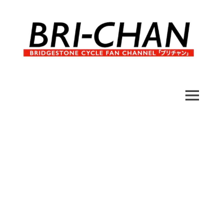
コ
ン
テ
ン
ツ
へ
ブ
BRI-
ス
リ
キ
チ
CHAN
ッ
MENU
ャ
プ
ン