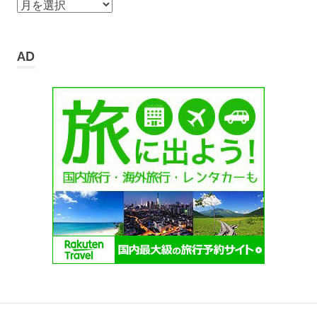
ア
ー
カ
イ
AD
ブ