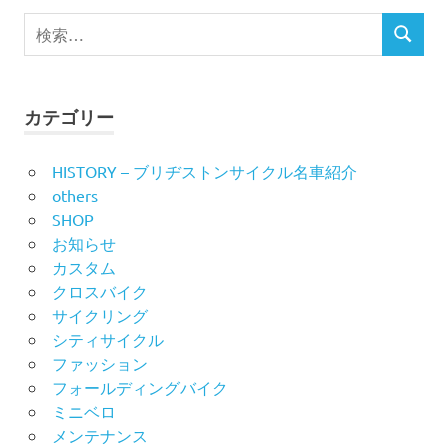
ビ
検
検
索
ゲ
索
対
ー
象:
カテゴリー
シ
HISTORY – ブリヂストンサイクル名車紹介
ョ
others
ン
SHOP
お知らせ
カスタム
クロスバイク
サイクリング
シティサイクル
ファッション
フォールディングバイク
ミニベロ
メンテナンス