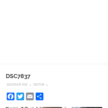
DSC7837
2022年6月19日
EDITOR
Facebook
Twitter
Email
共
有