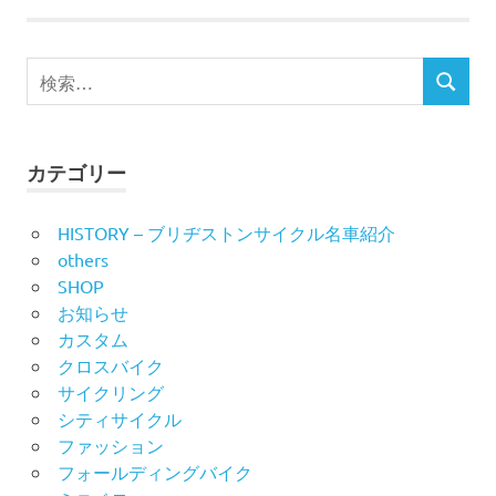
ナ
ビ
検
検
索
ゲ
索
対
ー
象:
カテゴリー
シ
HISTORY – ブリヂストンサイクル名車紹介
ョ
others
ン
SHOP
お知らせ
カスタム
クロスバイク
サイクリング
シティサイクル
ファッション
フォールディングバイク