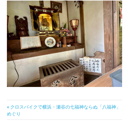
前
投
クロスバイクで横浜・瀬谷の七福神ならぬ「八福神」
の
めぐり
稿
記
事: