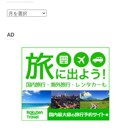
ア
ー
カ
イ
AD
ブ