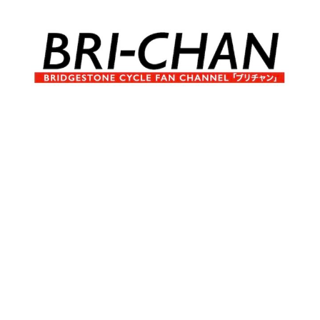
コ
ン
テ
ン
ツ
へ
ブ
BRI-
ス
リ
キ
チ
CHAN
ッ
ャ
プ
ン