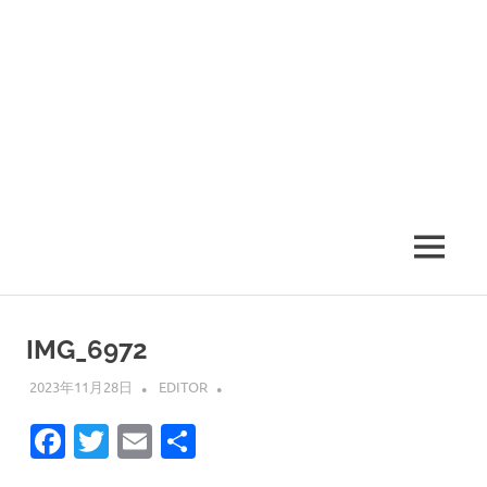
MENU
IMG_6972
2023年11月28日
EDITOR
Facebook
Twitter
Email
共
有