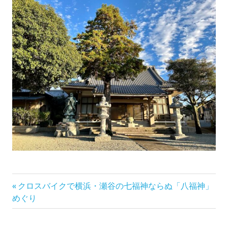
前
投
クロスバイクで横浜・瀬谷の七福神ならぬ「八福神」
の
めぐり
稿
記
事: