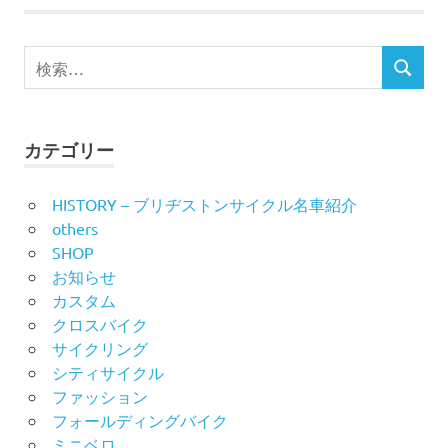
ナ
ビ
検
検
索
ゲ
索
対
ー
象:
カテゴリー
シ
HISTORY – ブリヂストンサイクル名車紹介
ョ
others
ン
SHOP
お知らせ
カスタム
クロスバイク
サイクリング
シティサイクル
ファッション
フォールディングバイク
ミニベロ