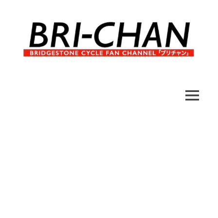
コ
ン
テ
ン
ツ
へ
ブ
BRI-
ス
リ
キ
チ
CHAN
ッ
MENU
ャ
プ
ン