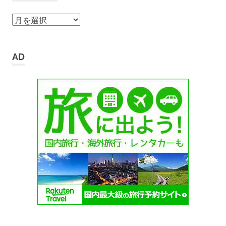
ア
ー
カ
イ
AD
ブ