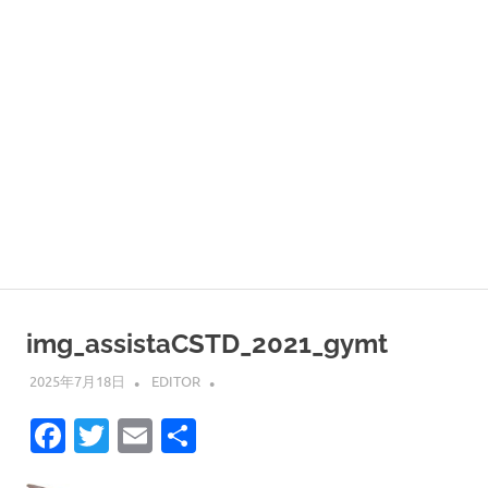
img_assistaCSTD_2021_gymt
2025年7月18日
EDITOR
Facebook
Twitter
Email
共
有