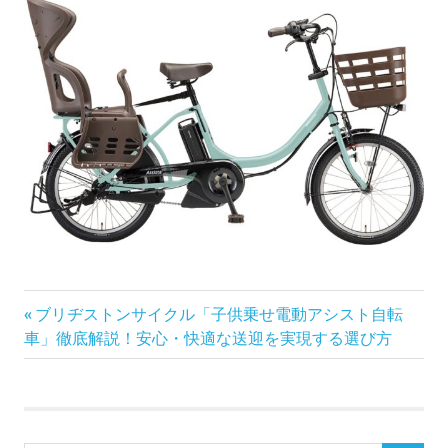
前
投
ブリヂストンサイクル「子供乗せ電動アシスト自転
の
車」徹底解説！安心・快適な送迎を実現する選び方
稿
記
事:
ナ
ビ