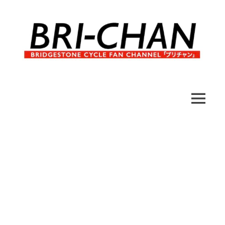
コ
ン
テ
ン
ツ
へ
ブ
BRI-
ス
リ
キ
チ
CHAN
ッ
MENU
ャ
プ
ン