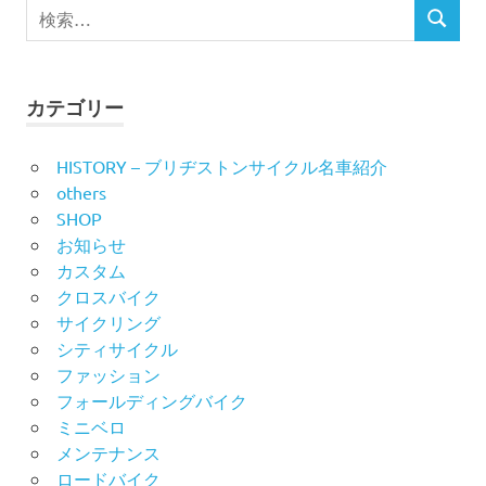
検
検
索
ゲ
索
対
ー
象:
カテゴリー
シ
HISTORY – ブリヂストンサイクル名車紹介
ョ
others
ン
SHOP
お知らせ
カスタム
クロスバイク
サイクリング
シティサイクル
ファッション
フォールディングバイク
ミニベロ
メンテナンス
ロードバイク