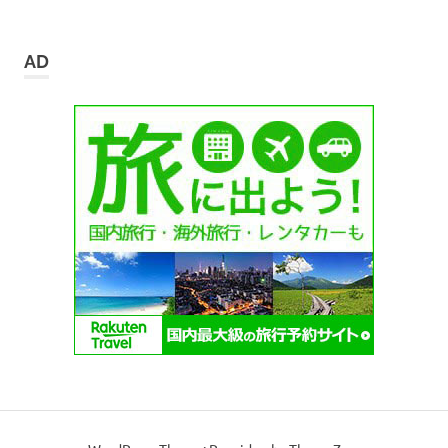
ー
カ
イ
AD
ブ