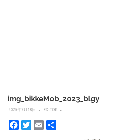
img_bikkeMob_2023_blgy
2025年7月18日
EDITOR
Facebook
Twitter
Email
共
有