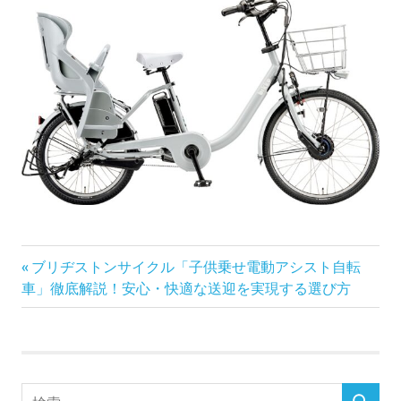
前
投
ブリヂストンサイクル「子供乗せ電動アシスト自転
の
車」徹底解説！安心・快適な送迎を実現する選び方
稿
記
事:
ナ
ビ
検