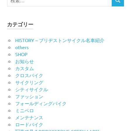
検
索
ゲ
索
対
ー
象:
カテゴリー
シ
HISTORY – ブリヂストンサイクル名車紹介
ョ
others
ン
SHOP
お知らせ
カスタム
クロスバイク
サイクリング
シティサイクル
ファッション
フォールディングバイク
ミニベロ
メンテナンス
ロードバイク