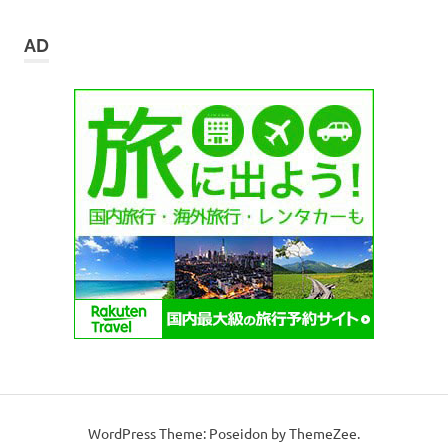
カ
イ
AD
ブ
WordPress Theme: Poseidon by ThemeZee.