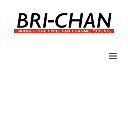
コ
ン
テ
ン
ツ
へ
ブ
BRI-
ス
リ
キ
チ
CHAN
ッ
MENU
ャ
プ
ン