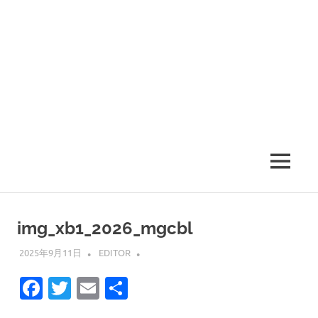
MENU
img_xb1_2026_mgcbl
2025年9月11日
EDITOR
Facebook
Twitter
Email
共
有