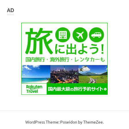
カ
イ
AD
ブ
WordPress Theme: Poseidon by ThemeZee.