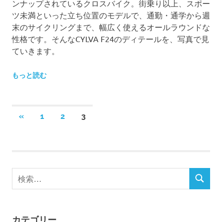
ンナップされているクロスバイク。街乗り以上、スポー
ツ未満といった立ち位置のモデルで、通勤・通学から週
末のサイクリングまで、幅広く使えるオールラウンドな
性格です。そんなCYLVA F24のディテールを、写真で見
ていきます。
もっと読む
投
前
«
1
2
3
の
稿
記
事
の
検
ペ
検
索
索
ー
対
象:
ジ
カテゴリー