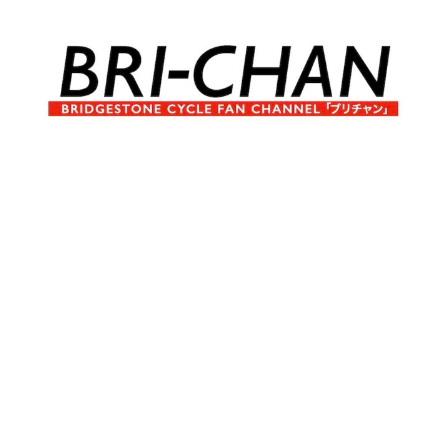
コ
ン
テ
ン
ツ
へ
ブ
BRI-
ス
リ
キ
チ
CHAN
ッ
ャ
プ
ン