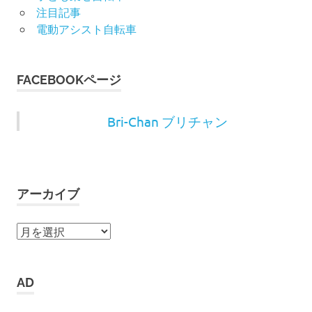
注目記事
電動アシスト自転車
FACEBOOKページ
Bri-Chan ブリチャン
アーカイブ
ア
ー
カ
イ
AD
ブ