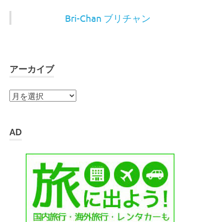
Bri-Chan ブリチャン
アーカイブ
ア
ー
カ
イ
AD
ブ