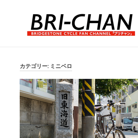
コ
ン
テ
ン
ツ
へ
ブ
ス
リ
キ
チ
ッ
ャ
カテゴリー:
ミニベロ
プ
ン