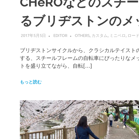
CHeROなどのスチ
るブリヂストンのメ
2017年5月5日
EDITOR
OTHERS
,
カスタム
,
ミニベロ
,
ロー
ブリヂストンサイクルから、クラシカルテイストの「C
する、スチールフレームの自転車にぴったりなメ
トを盛り立てながら、自転[…]
もっと読む