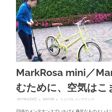
MarkRosa mini／
むために、空気はこ
2017年6月9日
EDITOR
ミニベロ
,
メンテナンス
日頃のメンテナンスでいちばん身近なものといえ