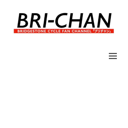
コ
ン
テ
ン
ツ
へ
ブ
BRI-
ス
リ
キ
チ
CHAN
ッ
MENU
ャ
プ
ン