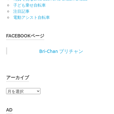
子ども乗せ自転車
注目記事
電動アシスト自転車
FACEBOOKページ
Bri-Chan ブリチャン
アーカイブ
ア
ー
カ
イ
AD