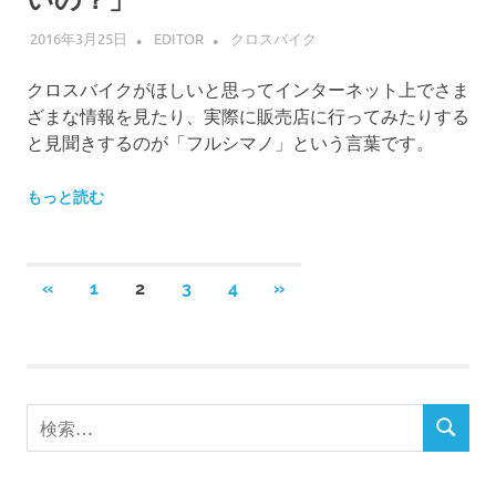
2016年3月25日
EDITOR
クロスバイク
クロスバイクがほしいと思ってインターネット上でさま
ざまな情報を見たり、実際に販売店に行ってみたりする
と見聞きするのが「フルシマノ」という言葉です。
もっと読む
投
前
次
«
1
2
3
4
»
の
の
稿
記
記
事
事
の
検
ペ
検
索
索
ー
対