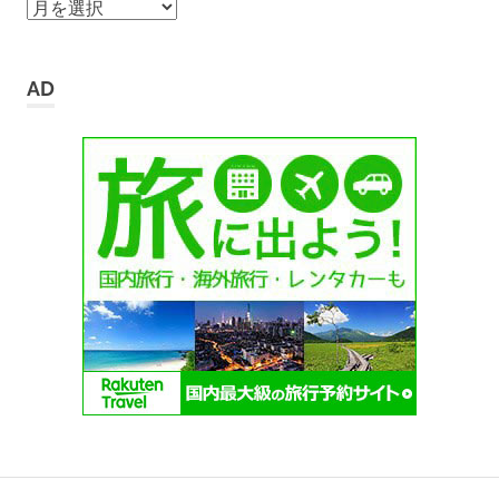
ア
ー
カ
イ
AD
ブ