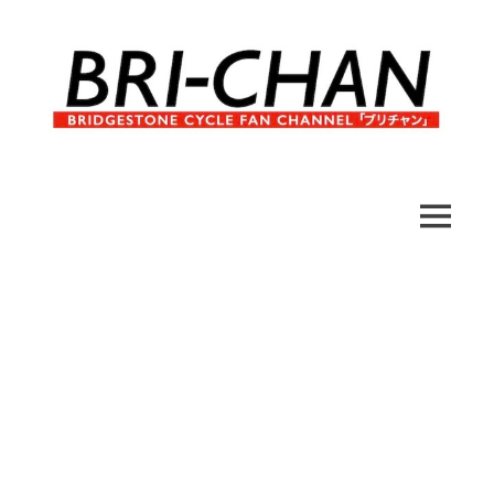
コ
ン
テ
ン
ツ
へ
ブ
BRI-
ス
リ
キ
チ
CHAN
ッ
MENU
ャ
プ
ン