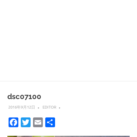
dsc07100
2016年9月12日
EDITOR
Facebook
Twitter
Email
共
有