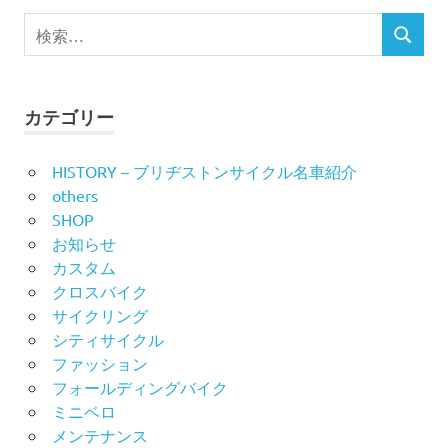
ビ
検
検
索
ゲ
索
対
ー
象:
カテゴリー
シ
HISTORY – ブリヂストンサイクル名車紹介
ョ
others
ン
SHOP
お知らせ
カスタム
クロスバイク
サイクリング
シティサイクル
ファッション
フォールディングバイク
ミニベロ
メンテナンス