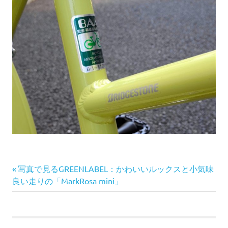
前
投
写真で見るGREENLABEL：かわいいルックスと小気味
の
良い走りの「MarkRosa mini」
稿
記
事:
ナ