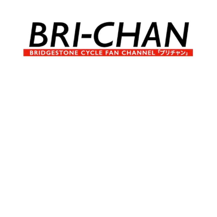
コ
ン
テ
ン
ツ
へ
ブ
BRI-
ス
リ
キ
チ
CHAN
ッ
ャ
プ
ン