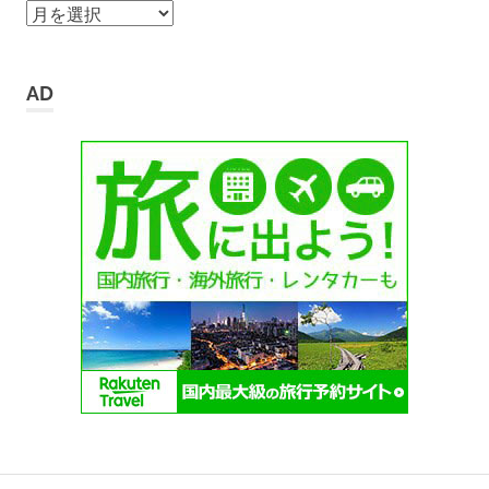
ア
ー
カ
イ
AD
ブ