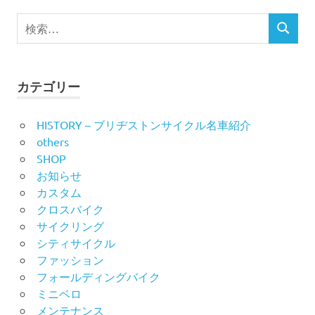
ビ
検
検
索
ゲ
索
対
ー
象:
カテゴリー
シ
HISTORY – ブリヂストンサイクル名車紹介
ョ
others
ン
SHOP
お知らせ
カスタム
クロスバイク
サイクリング
シティサイクル
ファッション
フォールディングバイク
ミニベロ
メンテナンス