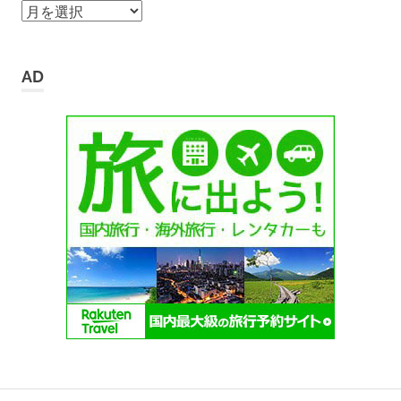
ア
ー
カ
イ
AD
ブ