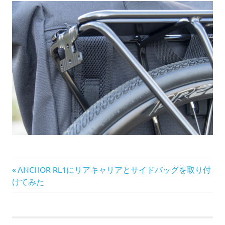
前
投
ANCHOR RL1にリアキャリアとサイドバッグを取り付
の
けてみた
稿
記
事:
ナ