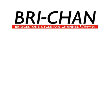
コ
ン
テ
ン
ツ
へ
ブ
BRI-
ス
リ
キ
チ
CHAN
ッ
ャ
プ
ン