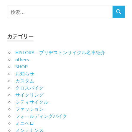
ビ
検
検
索
ゲ
索
対
ー
象:
カテゴリー
シ
HISTORY – ブリヂストンサイクル名車紹介
ョ
others
ン
SHOP
お知らせ
カスタム
クロスバイク
サイクリング
シティサイクル
ファッション
フォールディングバイク
ミニベロ
メンテナンス