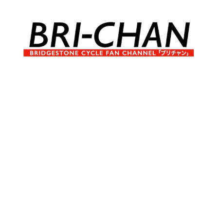
コ
ン
テ
ン
ツ
へ
ブ
BRI-
ス
リ
キ
チ
CHAN
ッ
ャ
プ
ン