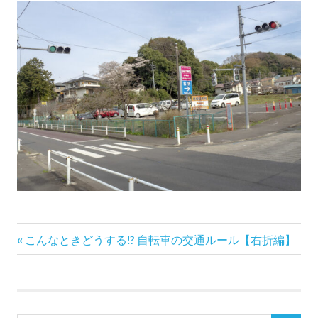
前
投
こんなときどうする!? 自転車の交通ルール【右折編】
の
稿
記
事:
ナ