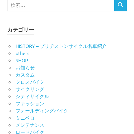
検
ビ
検
索
索
対
ゲ
象:
ー
カテゴリー
シ
HISTORY – ブリヂストンサイクル名車紹介
others
ョ
SHOP
ン
お知らせ
カスタム
クロスバイク
サイクリング
シティサイクル
ファッション
フォールディングバイク
ミニベロ
メンテナンス
ロードバイク