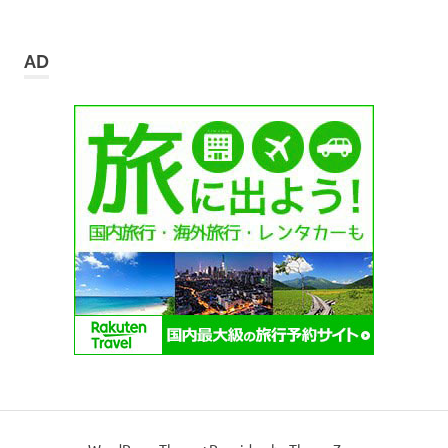
ー
カ
イ
AD
ブ